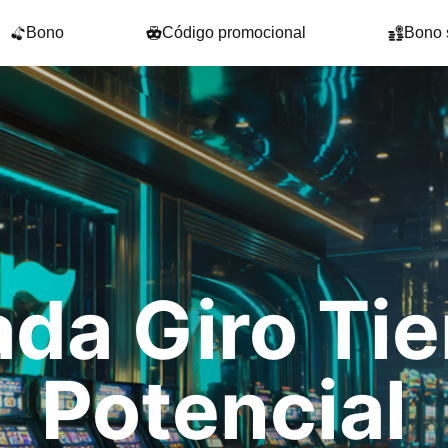
Bono
Código promocional
Bono 
da Giro Ti
Potencial