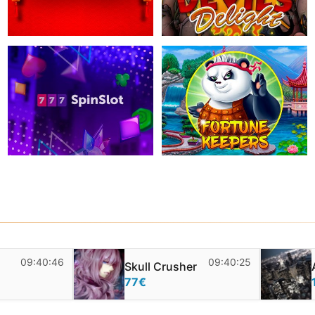
de la aplicación
10:03:48
09:40:46
Bernmen
373€