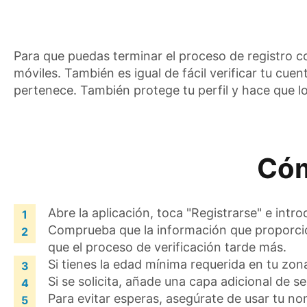
Para que puedas terminar el proceso de registro co
móviles. También es igual de fácil verificar tu cue
pertenece. También protege tu perfil y hace que 
Cóm
Abre la aplicación, toca "Registrarse" e int
Comprueba que la información que proporcio
que el proceso de verificación tarde más.
Si tienes la edad mínima requerida en tu zon
Si se solicita, añade una capa adicional de s
Para evitar esperas, asegúrate de usar tu no