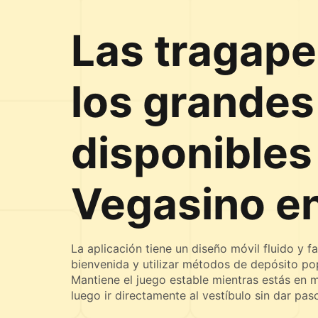
Las tragape
los grandes
disponibles 
Vegasino en
La aplicación tiene un diseño móvil fluido y f
bienvenida y utilizar métodos de depósito po
Mantiene el juego estable mientras estás en mo
luego ir directamente al vestíbulo sin dar pa