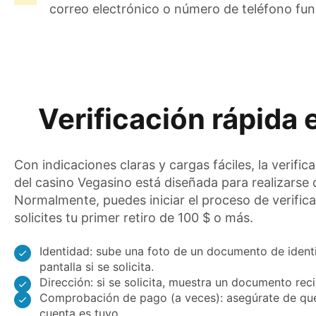
correo electrónico o número de teléfono fun
Verificación rápida 
Con indicaciones claras y cargas fáciles, la verific
del casino Vegasino está diseñada para realizarse
Normalmente, puedes iniciar el proceso de verific
solicites tu primer retiro de 100 $ o más.
Identidad: sube una foto de un documento de identi
pantalla si se solicita.
Dirección: si se solicita, muestra un documento rec
Comprobación de pago (a veces): asegúrate de que 
cuenta es tuyo.