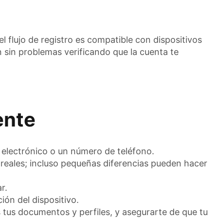
l flujo de registro es compatible con dispositivos
n sin problemas verificando que la cuenta te
ente
o electrónico o un número de teléfono.
eales; incluso pequeñas diferencias pueden hacer
r.
ión del dispositivo.
 tus documentos y perfiles, y asegurarte de que tu