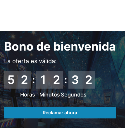
Bono de bienvenida
La oferta es válida:
5
2
1
2
2
9
:
:
Horas
Minutos
Segundos
Reclamar ahora