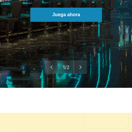
Juega ahora
1/2