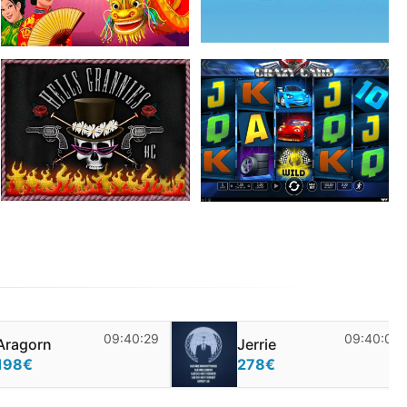
09:40:25
09:40:29
Skull Crusher
Aragorn
77€
198€