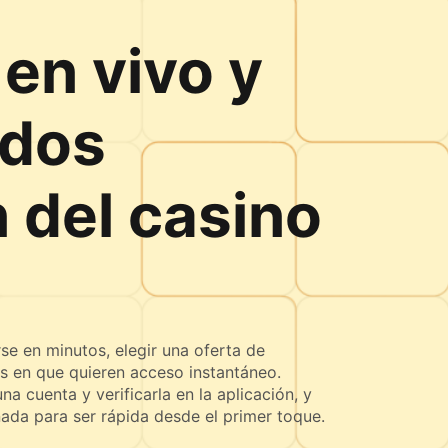
en vivo y
odos
n del casino
rse en minutos, elegir una oferta de
os en que quieren acceso instantáneo.
a cuenta y verificarla en la aplicación, y
ñada para ser rápida desde el primer toque.