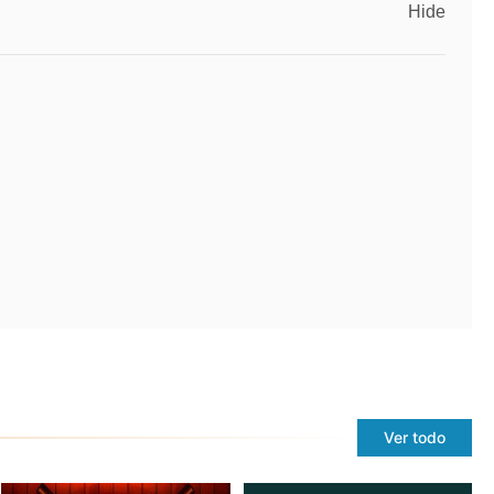
Hide
Ver todo
pósito O Durante Eventos Especiales