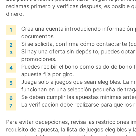
reclamas primero y verificas después, es posible q
dinero.
Crea una cuenta introduciendo información p
documentos.
Si se solicita, confirma cómo contactarte (co
Si hay una oferta sin depósito, puedes optar 
promociones.
Puedes recibir el bono como saldo de bono 
apuesta fija por giro.
Juega solo a juegos que sean elegibles. La m
funcionan en una selección pequeña de tra
Se deben cumplir las apuestas mínimas antes
La verificación debe realizarse para que los r
Para evitar decepciones, revisa las restricciones i
requisito de apuesta, la lista de juegos elegibles y