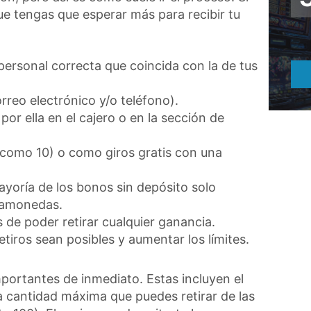
ue tengas que esperar más para recibir tu
ersonal correcta que coincida con la de tus
rreo electrónico y/o teléfono).
por ella en el cajero o en la sección de
(como 10) o como giros gratis con una
ayoría de los bonos sin depósito solo
gamonedas.
 de poder retirar cualquier ganancia.
etiros sean posibles y aumentar los límites.
mportantes de inmediato. Estas incluyen el
 la cantidad máxima que puedes retirar de las