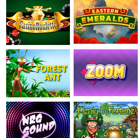
Opciones Para El Depósito Mínimo Después Del Bono
Métodos De Depósito Populares Con Mínimos Bajos
Vegasino Casino Mantiene La Banca Sencilla Para Qu
Futuros Retiros
Opciones De Pago Admitidas
Vegasino Está Diseñado Para Funcionar Bien En Dis
Mesas En Vivo De Inmediato, Sin Tener Que Acceder
Cómo Hacer Que Tu Teléfono Funcione Como Una Ap