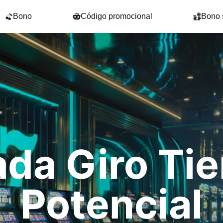
Bono
Código promocional
Bono 
da Giro Ti
Potencial