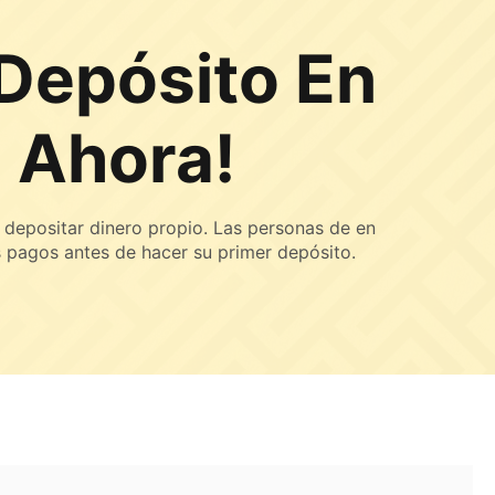
Depósito En
s Ahora!
 depositar dinero propio. Las personas de en
 pagos antes de hacer su primer depósito.