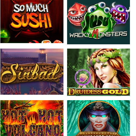
 Formas Fáciles De Hacer Tu Primer Depósito Y
Depósito Y Empezar A Jugar A Tragamonedas O