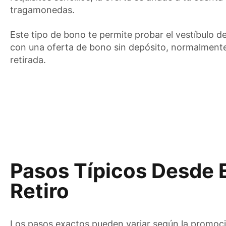
tragamonedas.
Este tipo de bono te permite probar el vestíbulo del
con una oferta de bono sin depósito, normalmente 
retirada.
Pasos Típicos Desde E
Retiro
Los pasos exactos pueden variar según la promoción