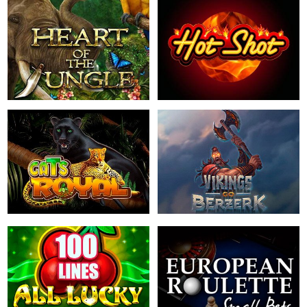
 Gratis
e Puedas Obtener Un Bono Sin Depósito Y Seguir Teniendo
positivos Móviles, Para Que Puedas Obtener Un Bono Sin 
 A Tu Ordenador
licación