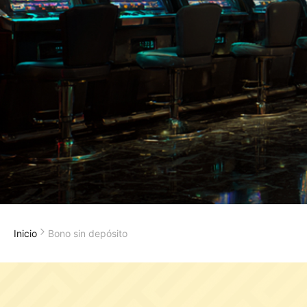
Inicio
Bono sin depósito